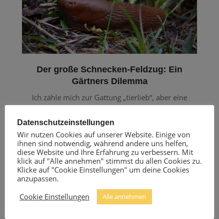
Der große Schnecken-Feldzug: Ein
Gärtners Dilemma
Ich zähle mich zur Gattung „tierlieb“, aber eine
Spezies hat es sich dieses Jahr gründlich mit mir
verscherzt: die Schnecke! Nicht alle, wohlgemerkt.
Datenschutzeinstellungen
Wir nutzen Cookies auf unserer Website. Einige von
Die niedlichen Häuschen-Träger oder die kleinen
ihnen sind notwendig, während andere uns helfen,
Salatblatt-Knabberer sind fein raus. Nein, ich meine
diese Website und Ihre Erfahrung zu verbessern. Mit
klick auf "Alle annehmen" stimmst du allen Cookies zu.
die dicken, fetten Rot-Braunen. Jene Exemplare, die
Klicke auf "Cookie Einstellungen" um deine Cookies
in deinen Gartenschuhen nächtigen und dir
anzupassen.
morgens
Cookie Einstellungen
Alle annehmen